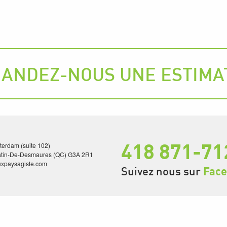
ANDEZ-NOUS UNE ESTIMA
418 871-71
erdam (suite 102)
stin-De-Desmaures (QC) G3A 2R1
uxpaysagiste.com
Suivez nous sur
Fac