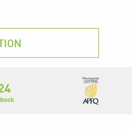
TION
24
ebook