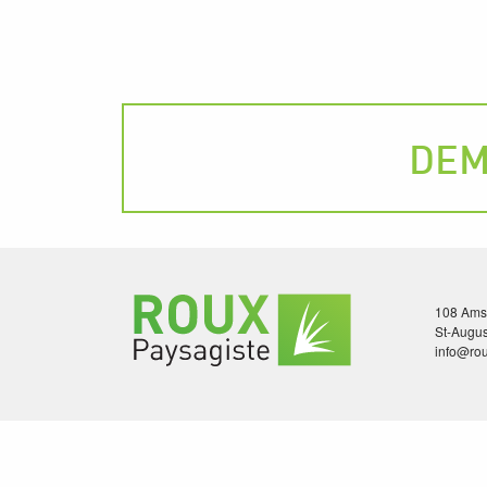
DEM
108 Amst
St-Augu
info@ro