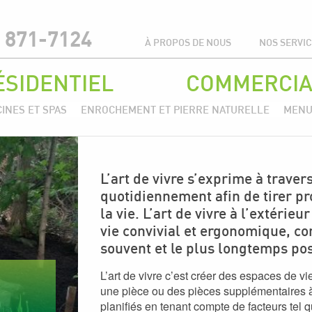
 871-7124
À PROPOS DE NOUS
NOS SERVI
ÉSIDENTIEL
COMMERCIA
CINES ET SPAS
ENROCHEMENT ET PIERRE NATURELLE
MENUI
L’art de vivre s’exprime à traver
quotidiennement afin de tirer pro
la vie. L’art de vivre à l’extéri
vie convivial et ergonomique, con
souvent et le plus longtemps pos
L’art de vivre c’est créer des espaces de v
une pièce ou des pièces supplémentaires à
planifiés en tenant compte de facteurs tel qu